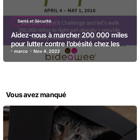
Santé et Sécurité
Aidez-nous à marcher 200 000 miles
pour lutter contre l’obésité chez les
animaux de compagnie dans le
marco
Nov 4, 2022
FreshFit Challenge !
Vous avez manqué