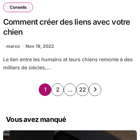
Conseils
Comment créer des liens avec votre
chien
marco
Nov 19, 2022
Le lien entre les humains et leurs chiens remonte à des
milliers de siècles,...
Pagination
1
2
…
22
des
publications
Vous avez manqué